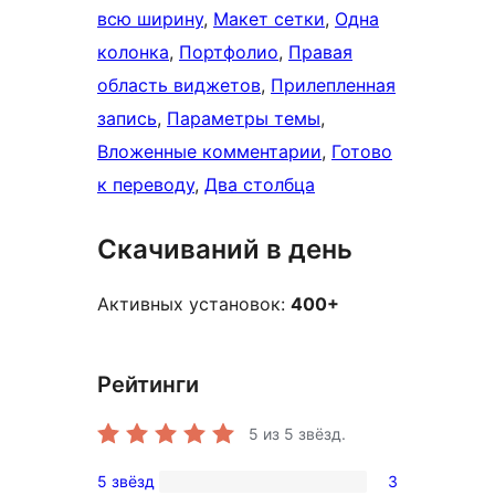
всю ширину
, 
Макет сетки
, 
Одна
колонка
, 
Портфолио
, 
Правая
область виджетов
, 
Прилепленная
запись
, 
Параметры темы
, 
Вложенные комментарии
, 
Готово
к переводу
, 
Два столбца
Скачиваний в день
Активных установок:
400+
Рейтинги
5
из 5 звёзд.
5 звёзд
3
3