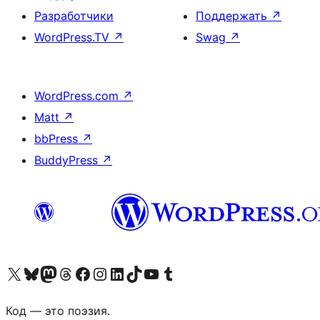
Разработчики
Поддержать
↗
WordPress.TV
↗
Swag
↗
WordPress.com
↗
Matt
↗
bbPress
↗
BuddyPress
↗
Посетите нас в X (ранее Twitter)
Посетите нашу учётную запись в Bluesky
Посетите нашу ленту в Mastodon
Посетите нашу учётную запись в Threads
Посетите нашу страницу на Facebook
Посетите наш Instagram
Посетите нашу страницу в LinkedIn
Посетите нашу учётную запись в TikTok
Посетите наш канал YouTube
Посетите нашу учётную запись в Tumblr
Код — это поэзия.