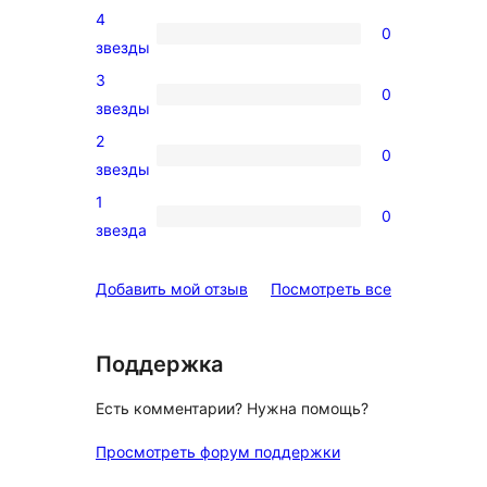
4
5-
0
0
звезды
звездный
4-
3
отзыв
0
звездный
0
звезды
отзыв
3-
2
0
звездный
0
звезды
отзыв
2-
1
0
звездный
0
звезда
отзыв
1-
звездный
отзывы
Добавить мой отзыв
Посмотреть все
отзыв
Поддержка
Есть комментарии? Нужна помощь?
Просмотреть форум поддержки