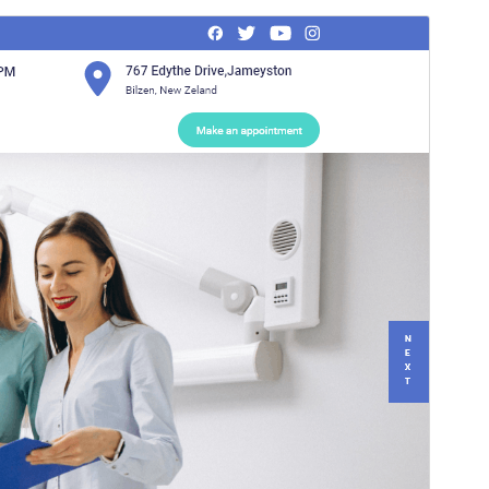
Просмотреть
Скачать
Версия
3.8.8
Последние изменения
22 июля, 2026
Активные установки
50+
Версия PHP
7.2
Главная страница темы