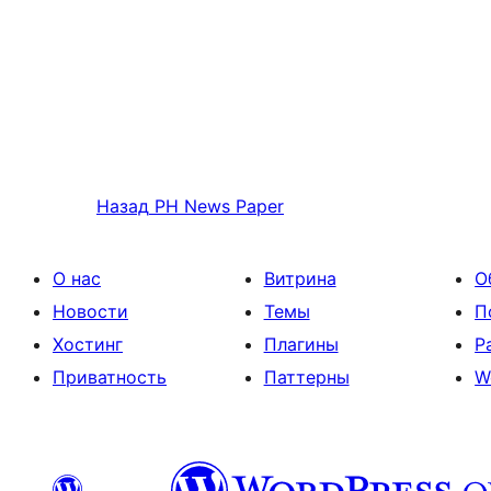
Назад
PH News Paper
О нас
Витрина
О
Новости
Темы
П
Хостинг
Плагины
Р
Приватность
Паттерны
W