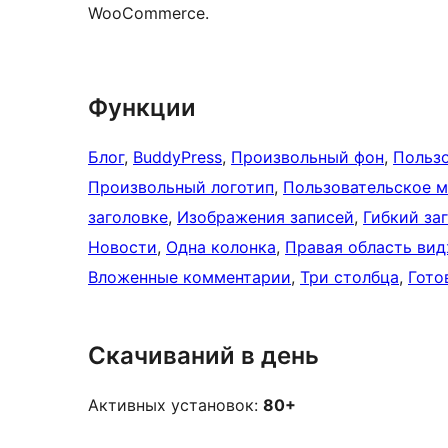
WooCommerce.
Функции
Блог
, 
BuddyPress
, 
Произвольный фон
, 
Пользо
Произвольный логотип
, 
Пользовательское 
заголовке
, 
Изображения записей
, 
Гибкий за
Новости
, 
Одна колонка
, 
Правая область ви
Вложенные комментарии
, 
Три столбца
, 
Гото
Скачиваний в день
Активных установок:
80+