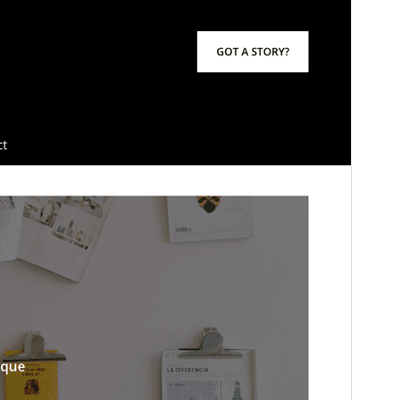
Это дочерняя тема для
Minimalist
Blogger X
.
Версия
2.1
Последние изменения
1 февраля, 2026
Активные установки
80+
Версия WordPress
4.0
Версия PHP
4.0
Главная страница темы