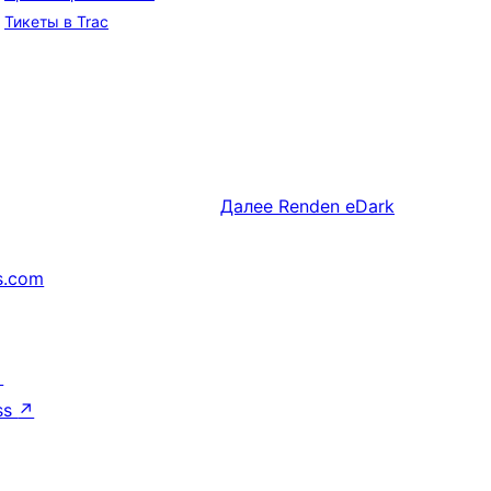
Тикеты в Trac
Далее
Renden eDark
s.com
↗
ss
↗