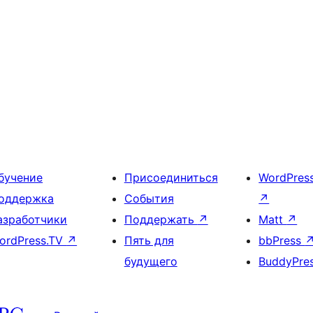
бучение
Присоединиться
WordPres
оддержка
События
↗
азработчики
Поддержать
↗
Matt
↗
ordPress.TV
↗
Пять для
bbPress
будущего
BuddyPre