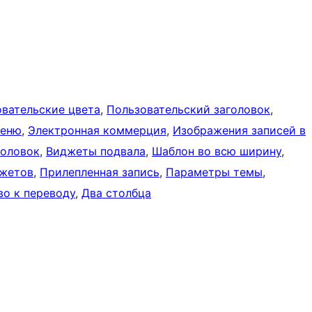
вательские цвета
, 
Пользовательский заголовок
, 
меню
, 
Электронная коммерция
, 
Изображения записей в
головок
, 
Виджеты подвала
, 
Шаблон во всю ширину
, 
джетов
, 
Прилепленная запись
, 
Параметры темы
, 
во к переводу
, 
Два столбца