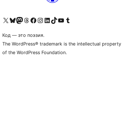
Посетите нас в X (ранее Twitter)
Посетите нашу учётную запись в Bluesky
Посетите нашу ленту в Mastodon
Посетите нашу учётную запись в Threads
Посетите нашу страницу на Facebook
Посетите наш Instagram
Посетите нашу страницу в LinkedIn
Посетите нашу учётную запись в TikTok
Посетите наш канал YouTube
Посетите нашу учётную запись в Tumblr
Код — это поэзия.
The WordPress® trademark is the intellectual property
of the WordPress Foundation.