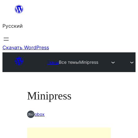
Перейти
к
Русский
содержимому
Скачать WordPress
Темы
Все темы
Minipress
Minipress
obox