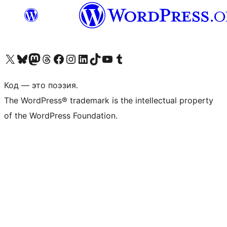
Посетите нас в X (ранее Twitter)
Посетите нашу учётную запись в Bluesky
Посетите нашу ленту в Mastodon
Посетите нашу учётную запись в Threads
Посетите нашу страницу на Facebook
Посетите наш Instagram
Посетите нашу страницу в LinkedIn
Посетите нашу учётную запись в TikTok
Посетите наш канал YouTube
Посетите нашу учётную запись в Tumblr
Код — это поэзия.
The WordPress® trademark is the intellectual property
of the WordPress Foundation.