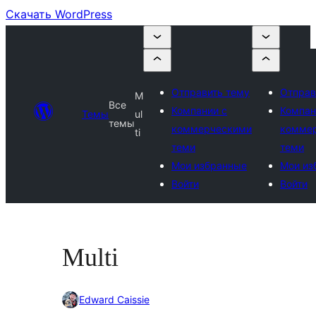
Скачать WordPress
Отправить тему
Отправ
M
Все
Компании с
Компан
Темы
ul
темы
коммерческими
комме
ti
теми
теми
Мои избранные
Мои из
Войти
Войти
Multi
Edward Caissie