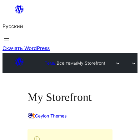
Перейти
к
Русский
содержимому
Скачать WordPress
Темы
Все темы
My Storefront
My Storefront
Ceylon Themes