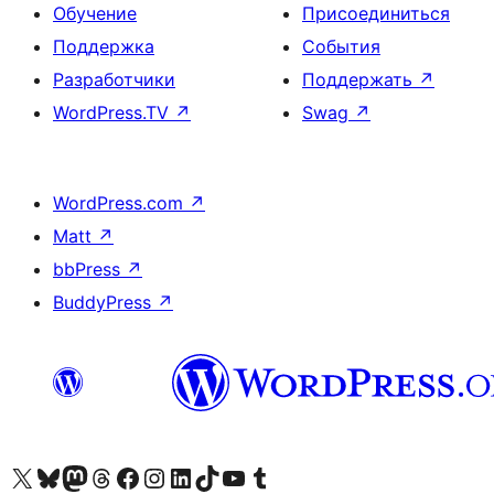
Обучение
Присоединиться
Поддержка
События
Разработчики
Поддержать
↗
WordPress.TV
↗
Swag
↗
WordPress.com
↗
Matt
↗
bbPress
↗
BuddyPress
↗
Посетите нас в X (ранее Twitter)
Посетите нашу учётную запись в Bluesky
Посетите нашу ленту в Mastodon
Посетите нашу учётную запись в Threads
Посетите нашу страницу на Facebook
Посетите наш Instagram
Посетите нашу страницу в LinkedIn
Посетите нашу учётную запись в TikTok
Посетите наш канал YouTube
Посетите нашу учётную запись в Tumblr