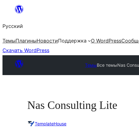
Перейти
к
Русский
содержимому
Темы
Плагины
Новости
Поддержка
О WordPress
Сообщ
Скачать WordPress
Темы
Все темы
Nas Consul
Nas Consulting Lite
TemplateHouse