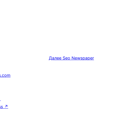
Далее
Seo Newspaper
s.com
↗
ss
↗