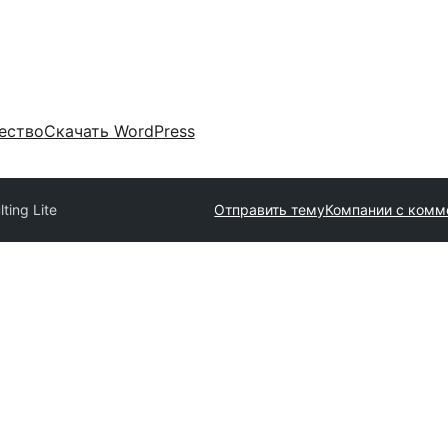
ество
Скачать WordPress
ting Lite
Отправить тему
Компании с комм