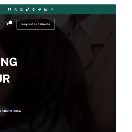
Просмотреть
Скачать
Версия
1.1.8
Последние изменения
2 августа, 2026
Активные установки
200+
Версия WordPress
6.0
Версия PHP
7.0
Главная страница темы