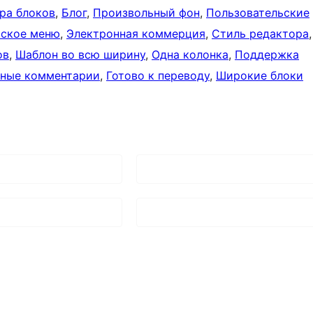
ра блоков
, 
Блог
, 
Произвольный фон
, 
Пользовательские
ьское меню
, 
Электронная коммерция
, 
Стиль редактора
ов
, 
Шаблон во всю ширину
, 
Одна колонка
, 
Поддержка
ные комментарии
, 
Готово к переводу
, 
Широкие блоки