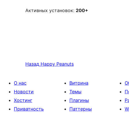
Активных установок:
200+
Назад
Happy Peanuts
О нас
Витрина
О
Новости
Темы
П
Хостинг
Плагины
Р
Приватность
Паттерны
W