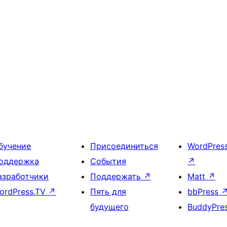
бучение
Присоединиться
WordPres
оддержка
События
↗
азработчики
Поддержать
↗
Matt
↗
ordPress.TV
↗
Пять для
bbPress
будущего
BuddyPre