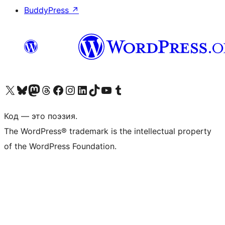
BuddyPress
↗
Посетите нас в X (ранее Twitter)
Посетите нашу учётную запись в Bluesky
Посетите нашу ленту в Mastodon
Посетите нашу учётную запись в Threads
Посетите нашу страницу на Facebook
Посетите наш Instagram
Посетите нашу страницу в LinkedIn
Посетите нашу учётную запись в TikTok
Посетите наш канал YouTube
Посетите нашу учётную запись в Tumblr
Код — это поэзия.
The WordPress® trademark is the intellectual property
of the WordPress Foundation.