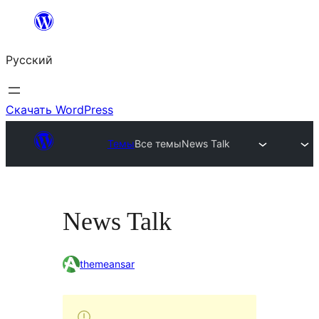
Перейти
к
Русский
содержимому
Скачать WordPress
Темы
Все темы
News Talk
News Talk
themeansar