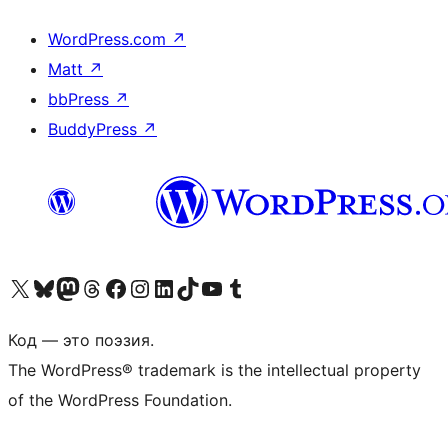
WordPress.com
↗
Matt
↗
bbPress
↗
BuddyPress
↗
Посетите нас в X (ранее Twitter)
Посетите нашу учётную запись в Bluesky
Посетите нашу ленту в Mastodon
Посетите нашу учётную запись в Threads
Посетите нашу страницу на Facebook
Посетите наш Instagram
Посетите нашу страницу в LinkedIn
Посетите нашу учётную запись в TikTok
Посетите наш канал YouTube
Посетите нашу учётную запись в Tumblr
Код — это поэзия.
The WordPress® trademark is the intellectual property
of the WordPress Foundation.