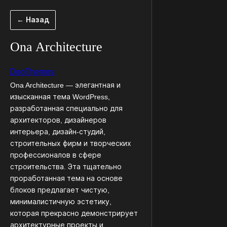
Перейти
← Назад
к
содержимому
Ona Architecture
DeoThemes
Ona Architecture — элегантная и
изысканная тема WordPress,
разработанная специально для
архитекторов, дизайнеров
интерьера, дизайн-студий,
строительных фирм и творческих
профессионалов в сфере
строительства. Эта тщательно
проработанная тема на основе
блоков предлагает чистую,
минималистичную эстетику,
которая прекрасно демонстрирует
архитектурные проекты и