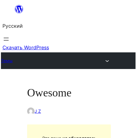
Перейти
к
Русский
содержимому
Скачать WordPress
Темы
Owesome
J Z