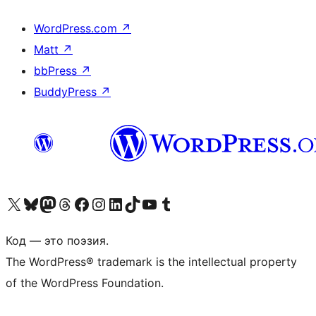
WordPress.com
↗
Matt
↗
bbPress
↗
BuddyPress
↗
Посетите нас в X (ранее Twitter)
Посетите нашу учётную запись в Bluesky
Посетите нашу ленту в Mastodon
Посетите нашу учётную запись в Threads
Посетите нашу страницу на Facebook
Посетите наш Instagram
Посетите нашу страницу в LinkedIn
Посетите нашу учётную запись в TikTok
Посетите наш канал YouTube
Посетите нашу учётную запись в Tumblr
Код — это поэзия.
The WordPress® trademark is the intellectual property
of the WordPress Foundation.