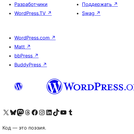
Разработчики
Поддержать
↗
WordPress.TV
↗
Swag
↗
WordPress.com
↗
Matt
↗
bbPress
↗
BuddyPress
↗
Посетите нас в X (ранее Twitter)
Посетите нашу учётную запись в Bluesky
Посетите нашу ленту в Mastodon
Посетите нашу учётную запись в Threads
Посетите нашу страницу на Facebook
Посетите наш Instagram
Посетите нашу страницу в LinkedIn
Посетите нашу учётную запись в TikTok
Посетите наш канал YouTube
Посетите нашу учётную запись в Tumblr
Код — это поэзия.