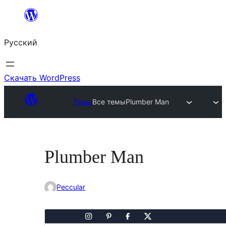
Перейти
к
Русский
содержимому
Скачать WordPress
Темы
Все темы
Plumber Man
Plumber Man
Peccular