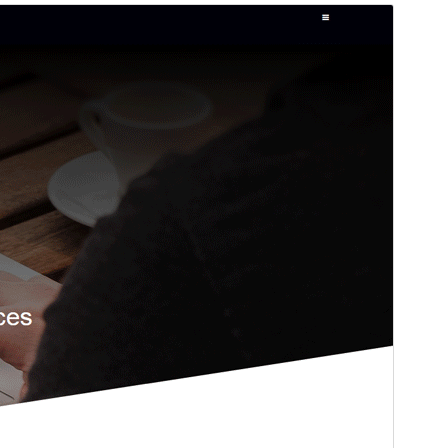
Просмотреть
Скачать
Версия
0.4.6
Последние изменения
13 апреля, 2025
Активные установки
50+
Версия WordPress
6.0
Главная страница темы