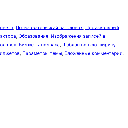
 цвета
, 
Пользовательский заголовок
, 
Произвольный
дактора
, 
Образование
, 
Изображения записей в
головок
, 
Виджеты подвала
, 
Шаблон во всю ширину
, 
виджетов
, 
Параметры темы
, 
Вложенные комментарии
, 