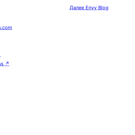
Далее
Envy Blog
s.com
↗
ss
↗