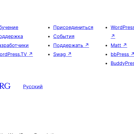
бучение
Присоединиться
WordPres
оддержка
События
↗
азработчики
Поддержать
↗
Matt
↗
ordPress.TV
↗
Swag
↗
bbPress
BuddyPre
Русский