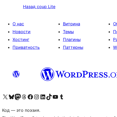
Назад
coup Lite
О нас
Витрина
О
Новости
Темы
П
Хостинг
Плагины
Р
Приватность
Паттерны
W
Посетите нас в X (ранее Twitter)
Посетите нашу учётную запись в Bluesky
Посетите нашу ленту в Mastodon
Посетите нашу учётную запись в Threads
Посетите нашу страницу на Facebook
Посетите наш Instagram
Посетите нашу страницу в LinkedIn
Посетите нашу учётную запись в TikTok
Посетите наш канал YouTube
Посетите нашу учётную запись в Tumblr
Код — это поэзия.