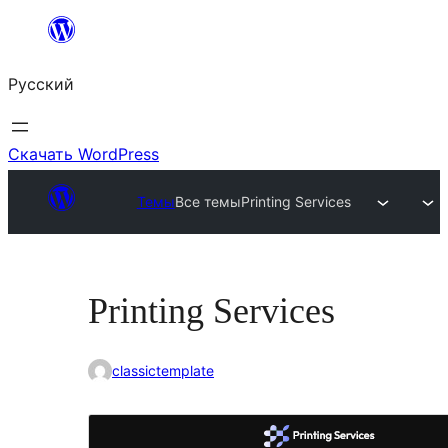
Перейти
к
Русский
содержимому
Скачать WordPress
Темы
Все темы
Printing Services
Printing Services
classictemplate