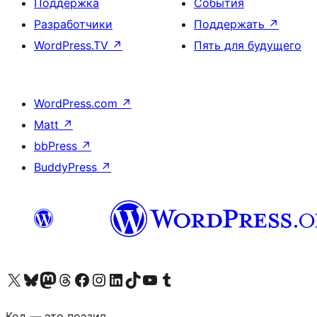
Поддержка
События
Разработчики
Поддержать
↗
WordPress.TV
↗
Пять для будущего
WordPress.com
↗
Matt
↗
bbPress
↗
BuddyPress
↗
Посетите нас в X (ранее Twitter)
Посетите нашу учётную запись в Bluesky
Посетите нашу ленту в Mastodon
Посетите нашу учётную запись в Threads
Посетите нашу страницу на Facebook
Посетите наш Instagram
Посетите нашу страницу в LinkedIn
Посетите нашу учётную запись в TikTok
Посетите наш канал YouTube
Посетите нашу учётную запись в Tumblr
Код — это поэзия.