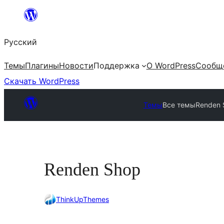
Перейти
к
Русский
содержимому
Темы
Плагины
Новости
Поддержка
О WordPress
Сообщ
Скачать WordPress
Темы
Все темы
Renden 
Renden Shop
ThinkUpThemes