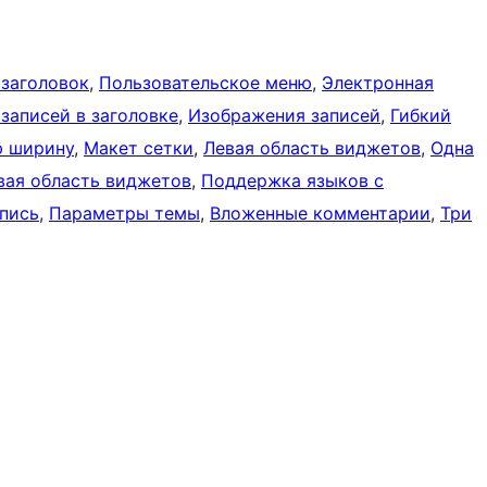
 заголовок
, 
Пользовательское меню
, 
Электронная
записей в заголовке
, 
Изображения записей
, 
Гибкий
ю ширину
, 
Макет сетки
, 
Левая область виджетов
, 
Одна
вая область виджетов
, 
Поддержка языков с
пись
, 
Параметры темы
, 
Вложенные комментарии
, 
Три