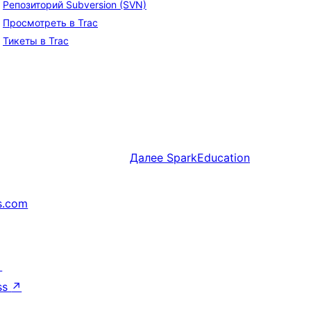
Репозиторий Subversion (SVN)
Просмотреть в Trac
Тикеты в Trac
Далее
SparkEducation
s.com
↗
ss
↗