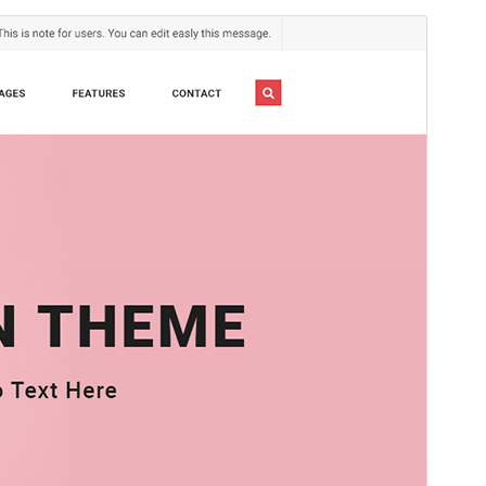
Коммерческая тема
Эта тема бесплатна, но предлагает
дополнительные платные коммерческие
улучшения или поддержку.
Просмотреть
Скачать
Это дочерняя тема для
Renden
.
Версия
1.0.3
Последние изменения
24 февраля, 2026
Активные установки
50+
Версия WordPress
5.0
Версия PHP
7.0
Главная страница темы