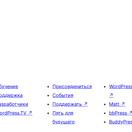
бучение
Присоединиться
WordPres
оддержка
События
↗
азработчики
Поддержать
↗
Matt
↗
ordPress.TV
↗
Пять для
bbPress
будущего
BuddyPre