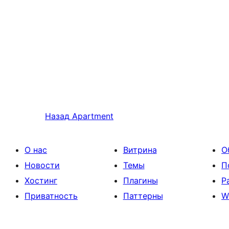
Назад
Apartment
О нас
Витрина
О
Новости
Темы
П
Хостинг
Плагины
Р
Приватность
Паттерны
W