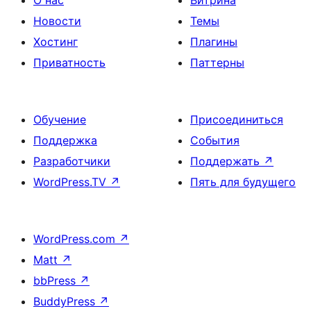
О нас
Витрина
Новости
Темы
Хостинг
Плагины
Приватность
Паттерны
Обучение
Присоединиться
Поддержка
События
Разработчики
Поддержать
↗
WordPress.TV
↗
Пять для будущего
WordPress.com
↗
Matt
↗
bbPress
↗
BuddyPress
↗