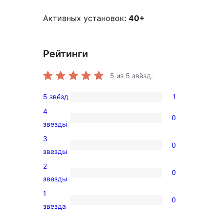
Активных установок:
40+
Рейтинги
5
из 5 звёзд.
5 звёзд
1
1
4
5-
0
0
звезды
звездный
4-
3
отзыв
0
звездный
0
звезды
отзыв
3-
2
0
звездный
0
звезды
отзыв
2-
1
0
звездный
0
звезда
отзыв
1-