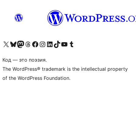
Посетите нас в X (ранее Twitter)
Посетите нашу учётную запись в Bluesky
Посетите нашу ленту в Mastodon
Посетите нашу учётную запись в Threads
Посетите нашу страницу на Facebook
Посетите наш Instagram
Посетите нашу страницу в LinkedIn
Посетите нашу учётную запись в TikTok
Посетите наш канал YouTube
Посетите нашу учётную запись в Tumblr
Код — это поэзия.
The WordPress® trademark is the intellectual property
of the WordPress Foundation.