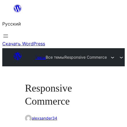
Перейти
к
Русский
содержимому
Скачать WordPress
Темы
Все темы
Responsive Commerce
Responsive
Commerce
alexsander34