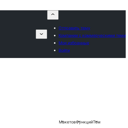
Отправить тему
Компании с коммерческими теми
Мои избранные
Войти
Макетов
Функций
Тем