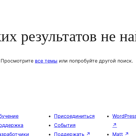
их результатов не н
Просмотрите
все темы
или попробуйте другой поиск.
бучение
Присоединиться
WordPres
оддержка
События
↗
азработчики
Поддержать
↗
Matt
↗