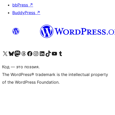
bbPress
↗
BuddyPress
↗
Посетите нас в X (ранее Twitter)
Посетите нашу учётную запись в Bluesky
Посетите нашу ленту в Mastodon
Посетите нашу учётную запись в Threads
Посетите нашу страницу на Facebook
Посетите наш Instagram
Посетите нашу страницу в LinkedIn
Посетите нашу учётную запись в TikTok
Посетите наш канал YouTube
Посетите нашу учётную запись в Tumblr
Код — это поэзия.
The WordPress® trademark is the intellectual property
of the WordPress Foundation.