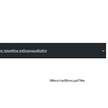
и теми
Мои избранные
Войти
Макетов
Функций
Тем