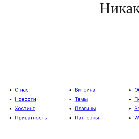
Никак
О нас
Витрина
О
Новости
Темы
П
Хостинг
Плагины
Р
Приватность
Паттерны
W