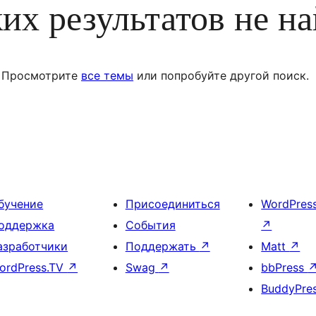
их результатов не н
Просмотрите
все темы
или попробуйте другой поиск.
бучение
Присоединиться
WordPres
оддержка
События
↗
азработчики
Поддержать
↗
Matt
↗
ordPress.TV
↗
Swag
↗
bbPress
BuddyPre