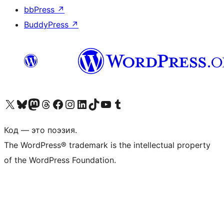
bbPress
↗
BuddyPress
↗
Посетите нас в X (ранее Twitter)
Посетите нашу учётную запись в Bluesky
Посетите нашу ленту в Mastodon
Посетите нашу учётную запись в Threads
Посетите нашу страницу на Facebook
Посетите наш Instagram
Посетите нашу страницу в LinkedIn
Посетите нашу учётную запись в TikTok
Посетите наш канал YouTube
Посетите нашу учётную запись в Tumblr
Код — это поэзия.
The WordPress® trademark is the intellectual property
of the WordPress Foundation.