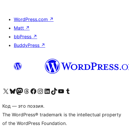
WordPress.com
↗
Matt
↗
bbPress
↗
BuddyPress
↗
Посетите нас в X (ранее Twitter)
Посетите нашу учётную запись в Bluesky
Посетите нашу ленту в Mastodon
Посетите нашу учётную запись в Threads
Посетите нашу страницу на Facebook
Посетите наш Instagram
Посетите нашу страницу в LinkedIn
Посетите нашу учётную запись в TikTok
Посетите наш канал YouTube
Посетите нашу учётную запись в Tumblr
Код — это поэзия.
The WordPress® trademark is the intellectual property
of the WordPress Foundation.