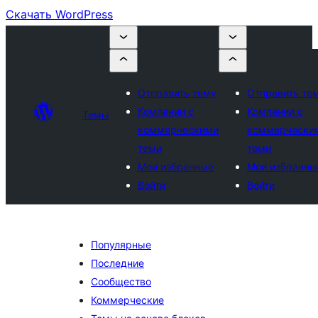
Скачать WordPress
Отправить тему
Отправить те
Компании с
Компании с
Темы
коммерческими
коммерчески
теми
теми
Мои избранные
Мои избранны
Войти
Войти
Популярные
Последние
Сообщество
Коммерческие