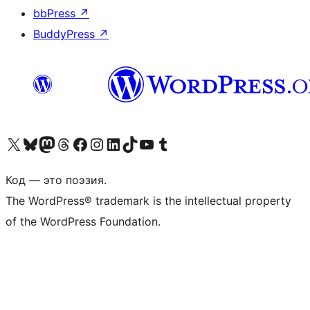
bbPress
↗
BuddyPress
↗
Посетите нас в X (ранее Twitter)
Посетите нашу учётную запись в Bluesky
Посетите нашу ленту в Mastodon
Посетите нашу учётную запись в Threads
Посетите нашу страницу на Facebook
Посетите наш Instagram
Посетите нашу страницу в LinkedIn
Посетите нашу учётную запись в TikTok
Посетите наш канал YouTube
Посетите нашу учётную запись в Tumblr
Код — это поэзия.
The WordPress® trademark is the intellectual property
of the WordPress Foundation.