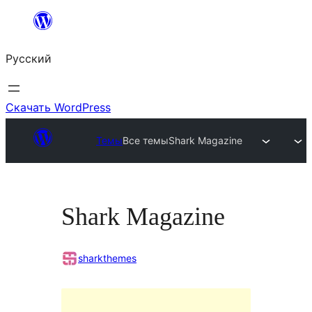
Перейти
к
Русский
содержимому
Скачать WordPress
Темы
Все темы
Shark Magazine
Shark Magazine
sharkthemes