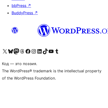
bbPress
↗
BuddyPress
↗
Посетите нас в X (ранее Twitter)
Посетите нашу учётную запись в Bluesky
Посетите нашу ленту в Mastodon
Посетите нашу учётную запись в Threads
Посетите нашу страницу на Facebook
Посетите наш Instagram
Посетите нашу страницу в LinkedIn
Посетите нашу учётную запись в TikTok
Посетите наш канал YouTube
Посетите нашу учётную запись в Tumblr
Код — это поэзия.
The WordPress® trademark is the intellectual property
of the WordPress Foundation.