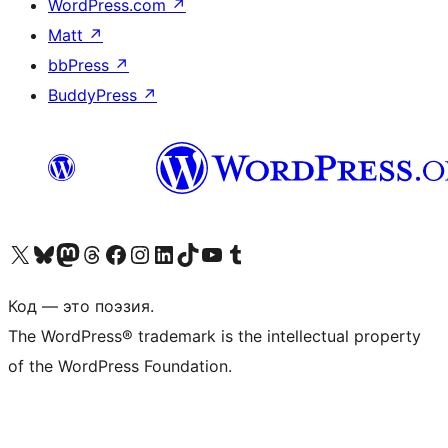
WordPress.com
↗
Matt
↗
bbPress
↗
BuddyPress
↗
Посетите нас в X (ранее Twitter)
Посетите нашу учётную запись в Bluesky
Посетите нашу ленту в Mastodon
Посетите нашу учётную запись в Threads
Посетите нашу страницу на Facebook
Посетите наш Instagram
Посетите нашу страницу в LinkedIn
Посетите нашу учётную запись в TikTok
Посетите наш канал YouTube
Посетите нашу учётную запись в Tumblr
Код — это поэзия.
The WordPress® trademark is the intellectual property
of the WordPress Foundation.