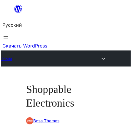
Перейти
к
Русский
содержимому
Скачать WordPress
Темы
Shoppable
Electronics
Bosa Themes