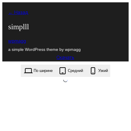
Перейти
← Назад
к
содержимому
simplll
wpmagg
a simple WordPress theme by wpmagg
Скачать
simplll.1.0.2.zip
По ширине
Средний
Узкий