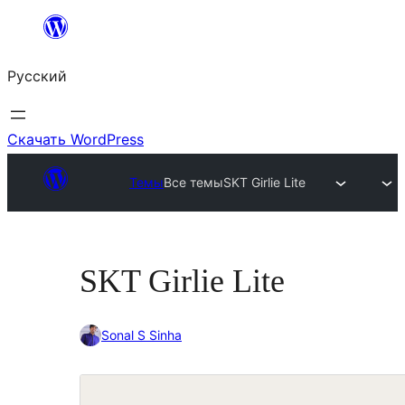
Перейти
к
Русский
содержимому
Скачать WordPress
Темы
Все темы
SKT Girlie Lite
SKT Girlie Lite
Sonal S Sinha