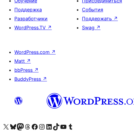
Обучение
Присоединиться
Поддержка
События
Разработчики
Поддержать
↗
WordPress.TV
↗
Swag
↗
WordPress.com
↗
Matt
↗
bbPress
↗
BuddyPress
↗
Посетите нас в X (ранее Twitter)
Посетите нашу учётную запись в Bluesky
Посетите нашу ленту в Mastodon
Посетите нашу учётную запись в Threads
Посетите нашу страницу на Facebook
Посетите наш Instagram
Посетите нашу страницу в LinkedIn
Посетите нашу учётную запись в TikTok
Посетите наш канал YouTube
Посетите нашу учётную запись в Tumblr