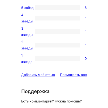
5 звёзд
6
6
4
5-
1
1
звезды
звездный
4-
3
отзыв
1
звездный
1
звезды
отзыв
3-
2
1
звездный
1
звезды
отзыв
2-
1
0
звездный
0
звезда
отзыв
1-
звездный
отзывы
Добавить мой отзыв
Посмотреть все
отзыв
Поддержка
Есть комментарии? Нужна помощь?