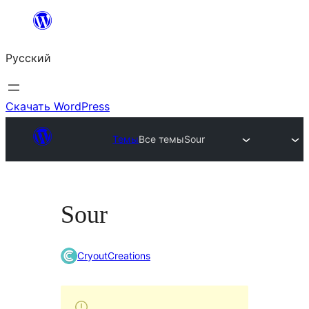
Перейти
к
Русский
содержимому
Скачать WordPress
Темы
Все темы
Sour
Sour
CryoutCreations