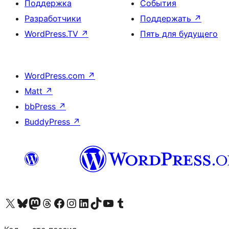
Поддержка
События
Разработчики
Поддержать
↗
WordPress.TV
↗
Пять для будущего
WordPress.com
↗
Matt
↗
bbPress
↗
BuddyPress
↗
Посетите нас в X (ранее Twitter)
Посетите нашу учётную запись в Bluesky
Посетите нашу ленту в Mastodon
Посетите нашу учётную запись в Threads
Посетите нашу страницу на Facebook
Посетите наш Instagram
Посетите нашу страницу в LinkedIn
Посетите нашу учётную запись в TikTok
Посетите наш канал YouTube
Посетите нашу учётную запись в Tumblr