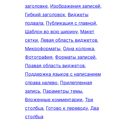
заголовке
, 
Изображения записей
, 
Гибкий заголовок
, 
Виджеты
подвала
, 
Публикация с главной
, 
Шаблон во всю ширину
, 
Макет
сетки
, 
Левая область виджетов
, 
Микроформаты
, 
Одна колонка
, 
Фотография
, 
Форматы записей
, 
Правая область виджетов
, 
Поддержка языков с написанием
справа налево
, 
Прилепленная
запись
, 
Параметры темы
, 
Вложенные комментарии
, 
Три
столбца
, 
Готово к переводу
, 
Два
столбца