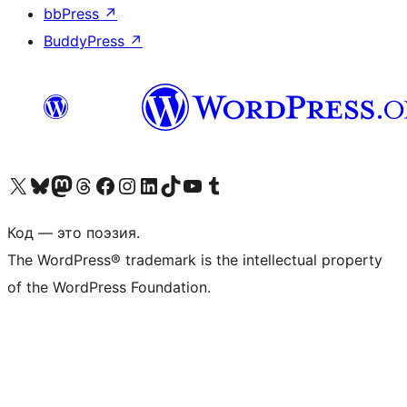
bbPress
↗
BuddyPress
↗
Посетите нас в X (ранее Twitter)
Посетите нашу учётную запись в Bluesky
Посетите нашу ленту в Mastodon
Посетите нашу учётную запись в Threads
Посетите нашу страницу на Facebook
Посетите наш Instagram
Посетите нашу страницу в LinkedIn
Посетите нашу учётную запись в TikTok
Посетите наш канал YouTube
Посетите нашу учётную запись в Tumblr
Код — это поэзия.
The WordPress® trademark is the intellectual property
of the WordPress Foundation.