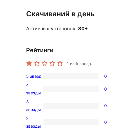
Скачиваний в день
Активных установок:
30+
Рейтинги
1
из 5 звёзд.
5 звёзд
0
0
4
5-
0
0
звезды
звездный
4-
3
отзыв
0
звездный
0
звезды
отзыв
3-
2
0
звездный
0
звезды
отзыв