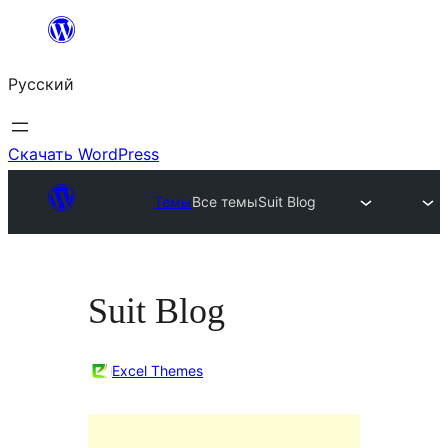
Перейти
к
Русский
содержимому
Скачать WordPress
Темы
Все темы
Suit Blog
Suit Blog
Excel Themes