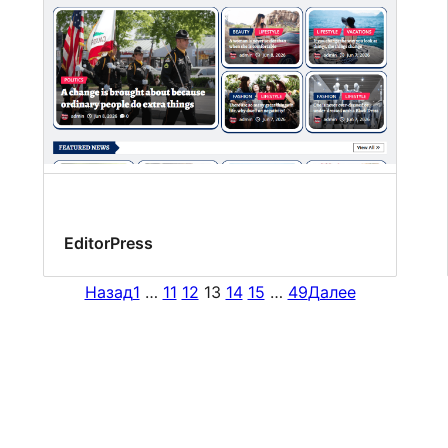
EditorPress
Назад
1
…
11
12
13
14
15
…
49
Далее