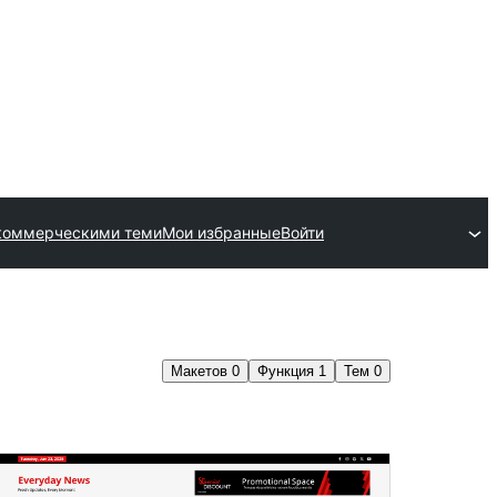
 коммерческими теми
Мои избранные
Войти
Макетов
0
Функция
1
Тем
0