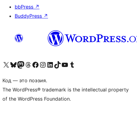
bbPress
↗
BuddyPress
↗
Посетите нас в X (ранее Twitter)
Посетите нашу учётную запись в Bluesky
Посетите нашу ленту в Mastodon
Посетите нашу учётную запись в Threads
Посетите нашу страницу на Facebook
Посетите наш Instagram
Посетите нашу страницу в LinkedIn
Посетите нашу учётную запись в TikTok
Посетите наш канал YouTube
Посетите нашу учётную запись в Tumblr
Код — это поэзия.
The WordPress® trademark is the intellectual property
of the WordPress Foundation.