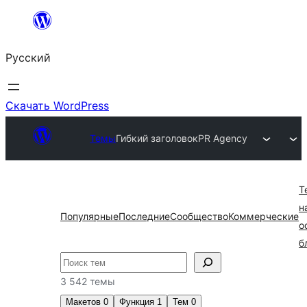
Перейти
к
Русский
содержимому
Скачать WordPress
Темы
Гибкий заголовок
PR Agency
Т
н
Популярные
Последние
Сообщество
Коммерческие
о
б
Поиск
3 542 темы
Макетов
0
Функция
1
Тем
0