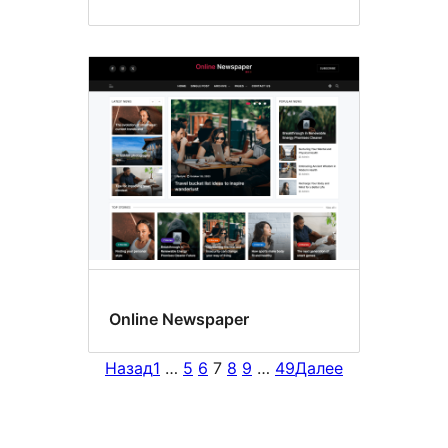
Online Newspaper
Назад
1
…
5
6
7
8
9
…
49
Далее