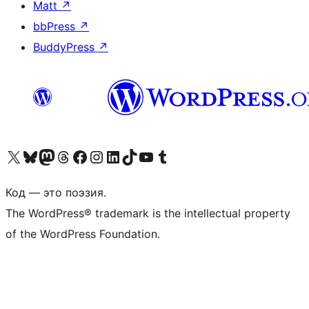
Matt
↗
bbPress
↗
BuddyPress
↗
Посетите нас в X (ранее Twitter)
Посетите нашу учётную запись в Bluesky
Посетите нашу ленту в Mastodon
Посетите нашу учётную запись в Threads
Посетите нашу страницу на Facebook
Посетите наш Instagram
Посетите нашу страницу в LinkedIn
Посетите нашу учётную запись в TikTok
Посетите наш канал YouTube
Посетите нашу учётную запись в Tumblr
Код — это поэзия.
The WordPress® trademark is the intellectual property
of the WordPress Foundation.