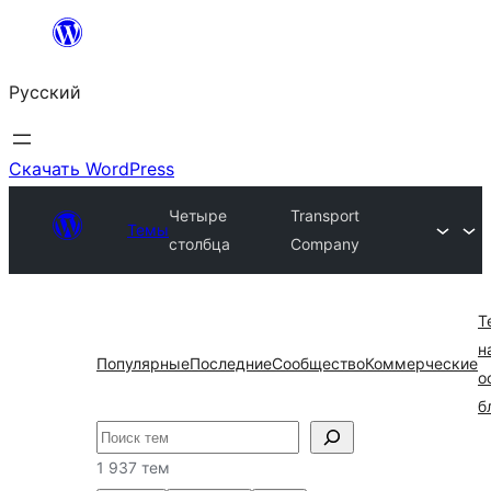
Перейти
к
Русский
содержимому
Скачать WordPress
Четыре
Transport
Темы
столбца
Company
Т
н
Популярные
Последние
Сообщество
Коммерческие
о
б
Поиск
1 937 тем