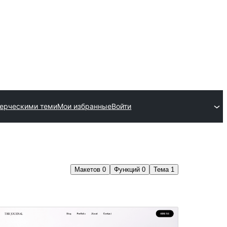
ерческими теми
Мои избранные
Войти
Макетов
0
Функций
0
Тема
1