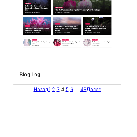
Blog Log
Назад
1
2
3
4
5
6
…
49
Далее