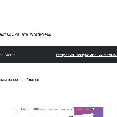
ество
Скачать WordPress
cs Stores
Отправить тему
Компании с комм
емы на основе блоков