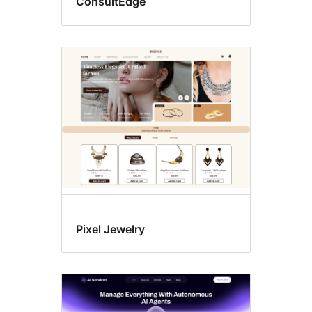
ConsultEdge
Pixel Jewelry