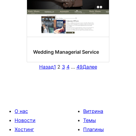
Wedding Managerial Service
Назад
1
2
3
4
…
49
Далее
О нас
Витрина
Новости
Темы
Хостинг
Плагины