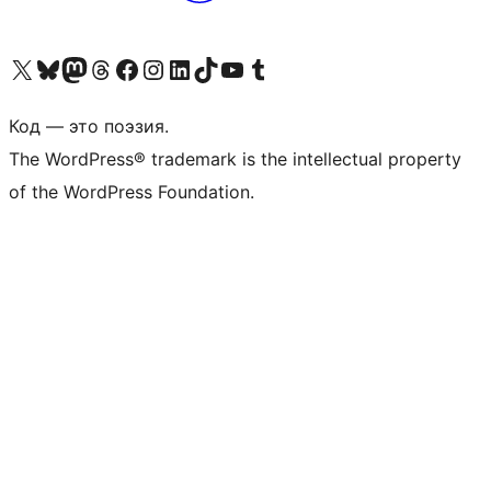
Посетите нас в X (ранее Twitter)
Посетите нашу учётную запись в Bluesky
Посетите нашу ленту в Mastodon
Посетите нашу учётную запись в Threads
Посетите нашу страницу на Facebook
Посетите наш Instagram
Посетите нашу страницу в LinkedIn
Посетите нашу учётную запись в TikTok
Посетите наш канал YouTube
Посетите нашу учётную запись в Tumblr
Код — это поэзия.
The WordPress® trademark is the intellectual property
of the WordPress Foundation.