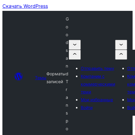
Скачать WordPress
G
o
o
d
s
a
n
Отправить тему
Отп
Форматы
d
Компании с
Ком
Темы
записей
T
коммерческими
ко
r
теми
тем
a
Мои избранные
Мои
n
Войти
Вой
s
p
o