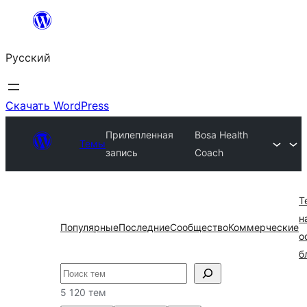
Перейти
к
Русский
содержимому
Скачать WordPress
Прилепленная
Bosa Health
Темы
запись
Coach
Т
н
Популярные
Последние
Сообщество
Коммерческие
о
б
Поиск
5 120 тем