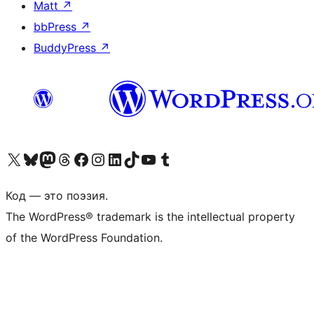
Matt
↗
bbPress
↗
BuddyPress
↗
Посетите нас в X (ранее Twitter)
Посетите нашу учётную запись в Bluesky
Посетите нашу ленту в Mastodon
Посетите нашу учётную запись в Threads
Посетите нашу страницу на Facebook
Посетите наш Instagram
Посетите нашу страницу в LinkedIn
Посетите нашу учётную запись в TikTok
Посетите наш канал YouTube
Посетите нашу учётную запись в Tumblr
Код — это поэзия.
The WordPress® trademark is the intellectual property
of the WordPress Foundation.