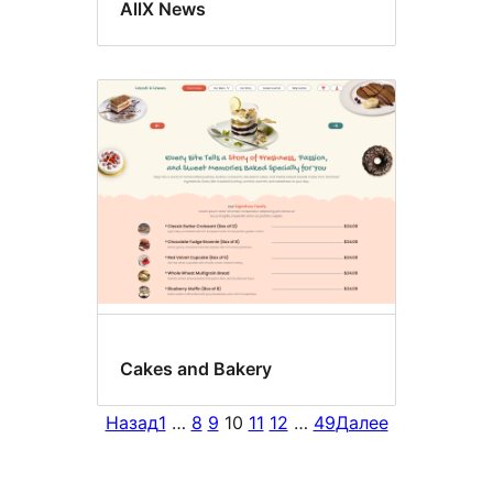
AllX News
Cakes and Bakery
Назад
1
…
8
9
10
11
12
…
49
Далее