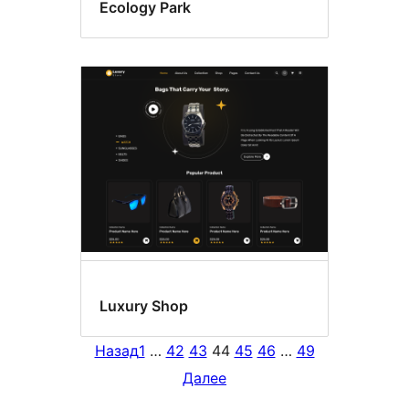
Ecology Park
Luxury Shop
Назад
1
…
42
43
44
45
46
…
49
Далее