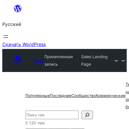
Перейти
к
Русский
содержимому
Скачать WordPress
Прилепленная
Sales Landing
Темы
запись
Page
Т
н
Популярные
Последние
Сообщество
Коммерческие
о
б
Поиск
5 120 тем