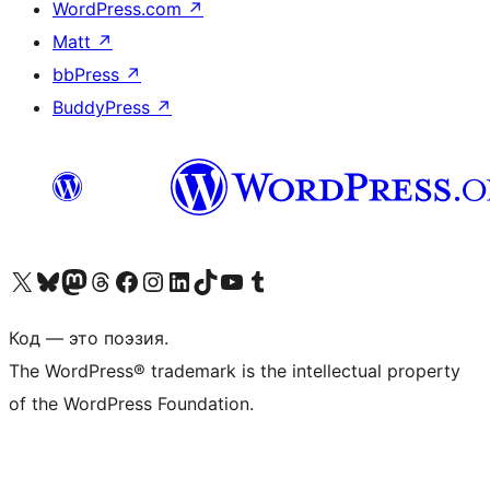
WordPress.com
↗
Matt
↗
bbPress
↗
BuddyPress
↗
Посетите нас в X (ранее Twitter)
Посетите нашу учётную запись в Bluesky
Посетите нашу ленту в Mastodon
Посетите нашу учётную запись в Threads
Посетите нашу страницу на Facebook
Посетите наш Instagram
Посетите нашу страницу в LinkedIn
Посетите нашу учётную запись в TikTok
Посетите наш канал YouTube
Посетите нашу учётную запись в Tumblr
Код — это поэзия.
The WordPress® trademark is the intellectual property
of the WordPress Foundation.