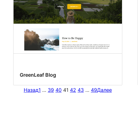
GreenLeaf Blog
Назад
1
…
39
40
41
42
43
…
49
Далее