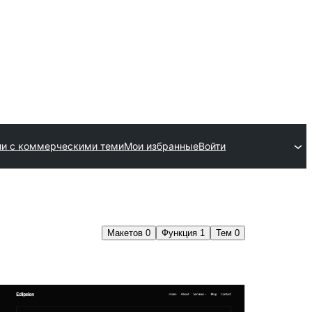
ии с коммерческими теми
Мои избранные
Войти
Макетов
0
Функция
1
Тем
0