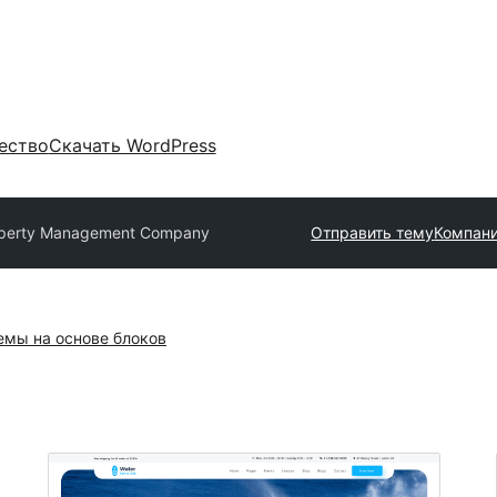
ество
Скачать WordPress
perty Management Company
Отправить тему
Компан
емы на основе блоков