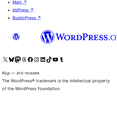
Matt
↗
bbPress
↗
BuddyPress
↗
Посетите нас в X (ранее Twitter)
Посетите нашу учётную запись в Bluesky
Посетите нашу ленту в Mastodon
Посетите нашу учётную запись в Threads
Посетите нашу страницу на Facebook
Посетите наш Instagram
Посетите нашу страницу в LinkedIn
Посетите нашу учётную запись в TikTok
Посетите наш канал YouTube
Посетите нашу учётную запись в Tumblr
Код — это поэзия.
The WordPress® trademark is the intellectual property
of the WordPress Foundation.