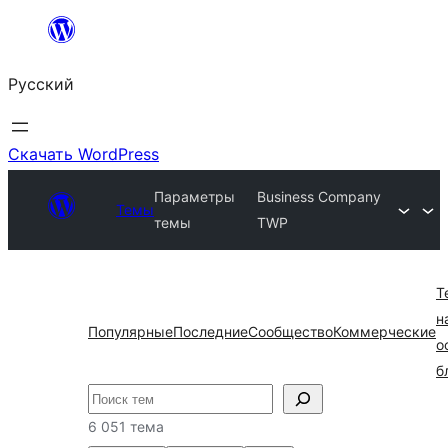
Перейти
к
Русский
содержимому
Скачать WordPress
Параметры
Business Company
Темы
темы
TWP
Т
н
Популярные
Последние
Сообщество
Коммерческие
о
б
Поиск
6 051 тема