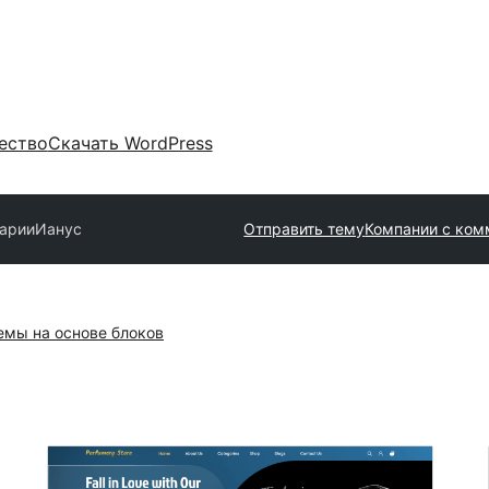
ество
Скачать WordPress
арии
Ианус
Отправить тему
Компании с ком
емы на основе блоков