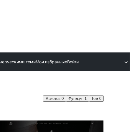
мерческими теми
Мои избранные
Войти
Макетов
0
Функция
1
Тем
0