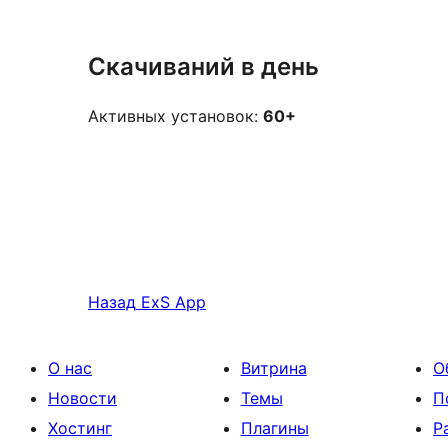
Скачиваний в день
Активных установок:
60+
Назад
ExS App
О нас
Витрина
О
Новости
Темы
П
Хостинг
Плагины
Р