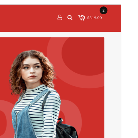
Просмотреть
Скачать
Это дочерняя тема для
Top Store
.
Версия
1.0.6
Последние изменения
23 сентября, 2025
Активные установки
60+
Версия PHP
5.6
Главная страница темы