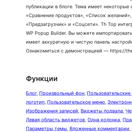
публикации в блоге. Тема имеет некоторые
«Сравнение продуктов», «Список желаний»,
«Предзагрузчик» и «Соцсети». Th Top инте
WP Popup Builder. Вы можете импортирова
имеет аккуратную и чистую панель настройк
Ознакомиться с демонстрацией — https://th
Функции
Блог
, 
Произвольный фон
, 
Пользовательские
логотип
, 
Пользовательское меню
, 
Электрон
Изображения записей
, 
Виджеты подвала
, 
Че
Левая область виджетов
, 
Одна колонка
, 
Пра
Параметры темы
, 
Вложенные комментарии
, 