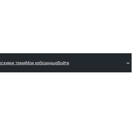
ескими теми
Мои избранные
Войти