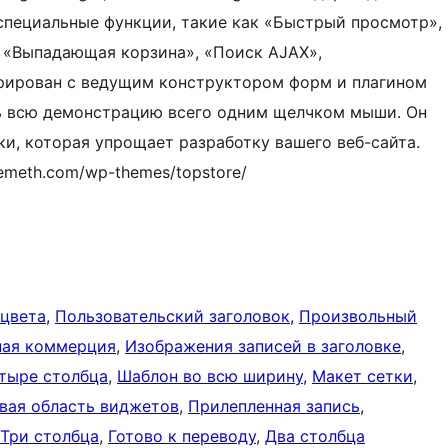
 специальные функции, такие как «Быстрый просмотр»,
 «Выпадающая корзина», «Поиск AJAX»,
грирован с ведущим конструктором форм и плагином
ть всю демонстрацию всего одним щелчком мыши. Он
и, которая упрощает разработку вашего веб-сайта.
emeth.com/wp-themes/topstore/
 цвета
, 
Пользовательский заголовок
, 
Произвольный
ная коммерция
, 
Изображения записей в заголовке
, 
тыре столбца
, 
Шаблон во всю ширину
, 
Макет сетки
, 
вая область виджетов
, 
Прилепленная запись
, 
Три столбца
, 
Готово к переводу
, 
Два столбца