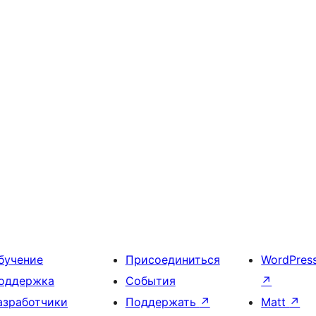
бучение
Присоединиться
WordPres
оддержка
События
↗
азработчики
Поддержать
↗
Matt
↗