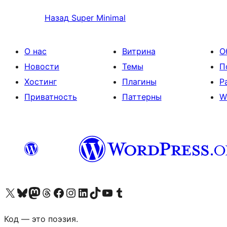
Назад
Super Minimal
О нас
Витрина
О
Новости
Темы
П
Хостинг
Плагины
Р
Приватность
Паттерны
W
Посетите нас в X (ранее Twitter)
Посетите нашу учётную запись в Bluesky
Посетите нашу ленту в Mastodon
Посетите нашу учётную запись в Threads
Посетите нашу страницу на Facebook
Посетите наш Instagram
Посетите нашу страницу в LinkedIn
Посетите нашу учётную запись в TikTok
Посетите наш канал YouTube
Посетите нашу учётную запись в Tumblr
Код — это поэзия.