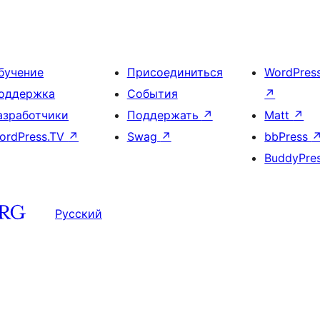
бучение
Присоединиться
WordPres
оддержка
События
↗
азработчики
Поддержать
↗
Matt
↗
ordPress.TV
↗
Swag
↗
bbPress
BuddyPre
Русский