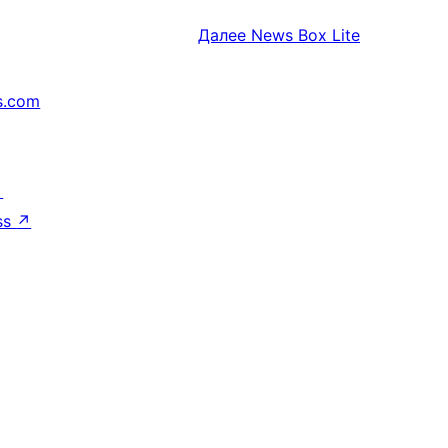
Далее
News Box Lite
s.com
↗
ss
↗