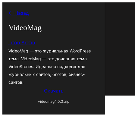
Перейти
← Назад
к
содержимому
VideoMag
Liton Arefin
VideoMag — это журнальная WordPress
тема. VideoMag — это дочерняя тема
VideoStories. Идеально подходит для
журнальных сайтов, блогов, бизнес-
сайтов.
Скачать
videomag.1.0.3.zip