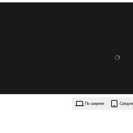
По ширине
Средни