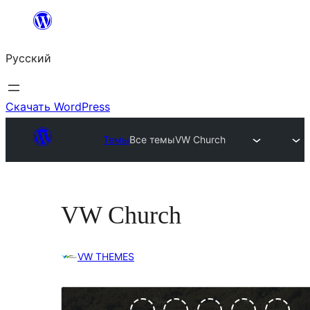
Перейти
к
Русский
содержимому
Скачать WordPress
Темы
Все темы
VW Church
VW Church
VW THEMES