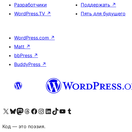
Разработчики
Поддержать
↗
WordPress.TV
↗
Пять для будущего
WordPress.com
↗
Matt
↗
bbPress
↗
BuddyPress
↗
Посетите нас в X (ранее Twitter)
Посетите нашу учётную запись в Bluesky
Посетите нашу ленту в Mastodon
Посетите нашу учётную запись в Threads
Посетите нашу страницу на Facebook
Посетите наш Instagram
Посетите нашу страницу в LinkedIn
Посетите нашу учётную запись в TikTok
Посетите наш канал YouTube
Посетите нашу учётную запись в Tumblr
Код — это поэзия.