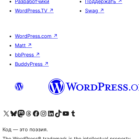
Разработчики
Поддержать
↗
WordPress.TV
↗
Swag
↗
WordPress.com
↗
Matt
↗
bbPress
↗
BuddyPress
↗
Посетите нас в X (ранее Twitter)
Посетите нашу учётную запись в Bluesky
Посетите нашу ленту в Mastodon
Посетите нашу учётную запись в Threads
Посетите нашу страницу на Facebook
Посетите наш Instagram
Посетите нашу страницу в LinkedIn
Посетите нашу учётную запись в TikTok
Посетите наш канал YouTube
Посетите нашу учётную запись в Tumblr
Код — это поэзия.
The WordPress® trademark is the intellectual property