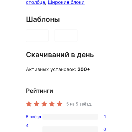
столбца
, 
Широкие блоки
Шаблоны
Скачиваний в день
Активных установок:
200+
Рейтинги
5
из 5 звёзд.
5 звёзд
1
1
4
5-
0