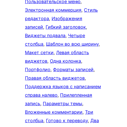
Пользовательское меню
, 
Электронная коммерция
, 
Стиль
редактора
, 
Изображения
записей
, 
Гибкий заголовок
, 
Виджеты подвала
, 
Четыре
столбца
, 
Шаблон во всю ширину
, 
Макет сетки
, 
Левая область
виджетов
, 
Одна колонка
, 
Портфолио
, 
Форматы записей
, 
Правая область виджетов
, 
Поддержка языков с написанием
справа налево
, 
Прилепленная
запись
, 
Параметры темы
, 
Вложенные комментарии
, 
Три
столбца
, 
Готово к переводу
, 
Два