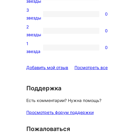
0
звезды
звездный
4-
3
отзыв
0
звездный
0
звезды
отзыв
3-
2
0
звездный
0
звезды
отзыв
2-
1
0
звездный
0
звезда
отзыв
1-
звездный
отзывы
Добавить мой отзыв
Посмотреть все
отзыв
Поддержка
Есть комментарии? Нужна помощь?
Просмотреть форум поддержки
Пожаловаться