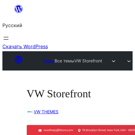
Перейти
к
Русский
содержимому
Скачать WordPress
Темы
Все темы
VW Storefront
VW Storefront
VW THEMES