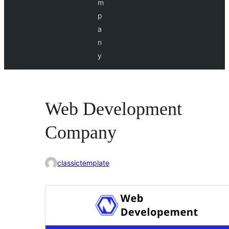
m
p
a
n
y
Web Development
Company
classictemplate