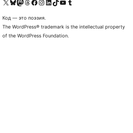
Посетите нас в X (ранее Twitter)
Посетите нашу учётную запись в Bluesky
Посетите нашу ленту в Mastodon
Посетите нашу учётную запись в Threads
Посетите нашу страницу на Facebook
Посетите наш Instagram
Посетите нашу страницу в LinkedIn
Посетите нашу учётную запись в TikTok
Посетите наш канал YouTube
Посетите нашу учётную запись в Tumblr
Код — это поэзия.
The WordPress® trademark is the intellectual property
of the WordPress Foundation.