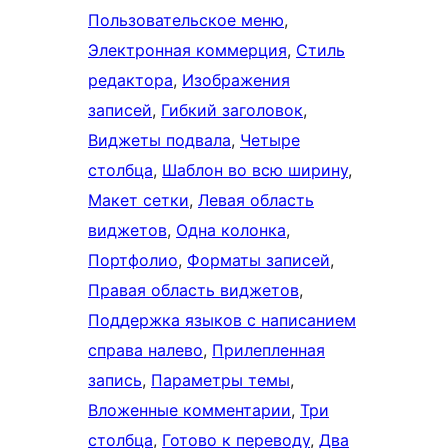
Пользовательское меню
, 
Электронная коммерция
, 
Стиль
редактора
, 
Изображения
записей
, 
Гибкий заголовок
, 
Виджеты подвала
, 
Четыре
столбца
, 
Шаблон во всю ширину
, 
Макет сетки
, 
Левая область
виджетов
, 
Одна колонка
, 
Портфолио
, 
Форматы записей
, 
Правая область виджетов
, 
Поддержка языков с написанием
справа налево
, 
Прилепленная
запись
, 
Параметры темы
, 
Вложенные комментарии
, 
Три
столбца
, 
Готово к переводу
, 
Два