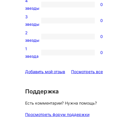
4
5-
0
0
звезды
звездный
4-
3
отзыв
0
звездный
0
звезды
отзыв
3-
2
0
звездный
0
звезды
отзыв
2-
1
0
звездный
0
звезда
отзыв
1-
звездный
отзывы
Добавить мой отзыв
Посмотреть все
отзыв
Поддержка
Есть комментарии? Нужна помощь?
Просмотреть форум поддержки