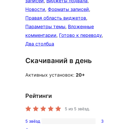
записей
, 
Виджеты подвала
, 
Новости
, 
Форматы записей
, 
Правая область виджетов
, 
Параметры темы
, 
Вложенные
комментарии
, 
Готово к переводу
, 
Два столбца
Скачиваний в день
Активных установок:
20+
Рейтинги
5
из 5 звёзд.
5 звёзд
3
3