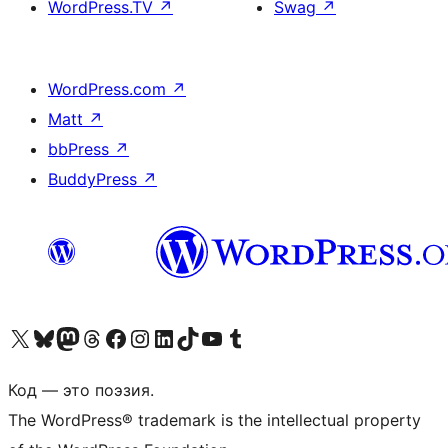
WordPress.TV
↗
Swag
↗
WordPress.com
↗
Matt
↗
bbPress
↗
BuddyPress
↗
Посетите нас в X (ранее Twitter)
Посетите нашу учётную запись в Bluesky
Посетите нашу ленту в Mastodon
Посетите нашу учётную запись в Threads
Посетите нашу страницу на Facebook
Посетите наш Instagram
Посетите нашу страницу в LinkedIn
Посетите нашу учётную запись в TikTok
Посетите наш канал YouTube
Посетите нашу учётную запись в Tumblr
Код — это поэзия.
The WordPress® trademark is the intellectual property