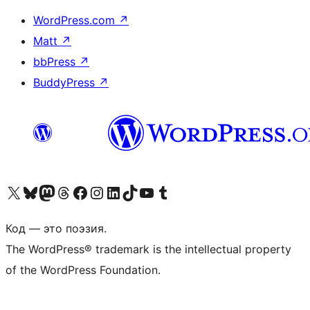
WordPress.com
↗
Matt
↗
bbPress
↗
BuddyPress
↗
Посетите нас в X (ранее Twitter)
Посетите нашу учётную запись в Bluesky
Посетите нашу ленту в Mastodon
Посетите нашу учётную запись в Threads
Посетите нашу страницу на Facebook
Посетите наш Instagram
Посетите нашу страницу в LinkedIn
Посетите нашу учётную запись в TikTok
Посетите наш канал YouTube
Посетите нашу учётную запись в Tumblr
Код — это поэзия.
The WordPress® trademark is the intellectual property
of the WordPress Foundation.