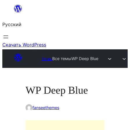
Перейти
к
Русский
содержимому
Скачать WordPress
Темы
Все темы
WP Deep Blue
WP Deep Blue
fanseethemes