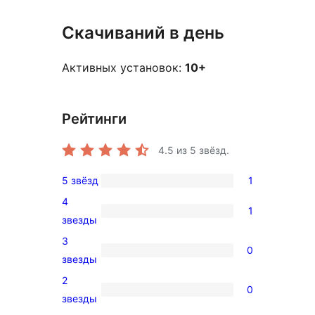
Скачиваний в день
Активных установок:
10+
Рейтинги
4.5
из 5 звёзд.
5 звёзд
1
1
4
5-
1
1
звезды
звездный
4-
3
отзыв
0
звездный
0
звезды
отзыв
3-
2
0
звездный
0
звезды
отзыв