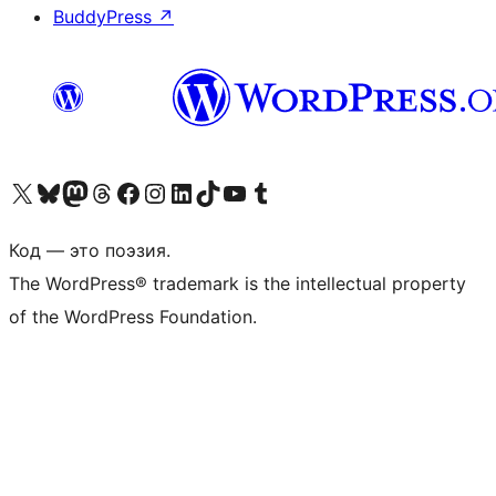
BuddyPress
↗
Посетите нас в X (ранее Twitter)
Посетите нашу учётную запись в Bluesky
Посетите нашу ленту в Mastodon
Посетите нашу учётную запись в Threads
Посетите нашу страницу на Facebook
Посетите наш Instagram
Посетите нашу страницу в LinkedIn
Посетите нашу учётную запись в TikTok
Посетите наш канал YouTube
Посетите нашу учётную запись в Tumblr
Код — это поэзия.
The WordPress® trademark is the intellectual property
of the WordPress Foundation.