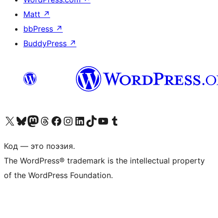
Matt
↗
bbPress
↗
BuddyPress
↗
Посетите нас в X (ранее Twitter)
Посетите нашу учётную запись в Bluesky
Посетите нашу ленту в Mastodon
Посетите нашу учётную запись в Threads
Посетите нашу страницу на Facebook
Посетите наш Instagram
Посетите нашу страницу в LinkedIn
Посетите нашу учётную запись в TikTok
Посетите наш канал YouTube
Посетите нашу учётную запись в Tumblr
Код — это поэзия.
The WordPress® trademark is the intellectual property
of the WordPress Foundation.