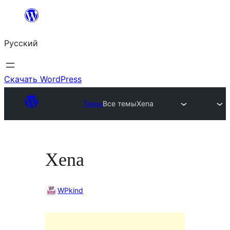
Перейти
к
Русский
содержимому
Скачать WordPress
Темы
Все темы
Xena
Xena
WPkind