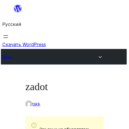
Перейти
к
Русский
содержимому
Скачать WordPress
Темы
zadot
tskk