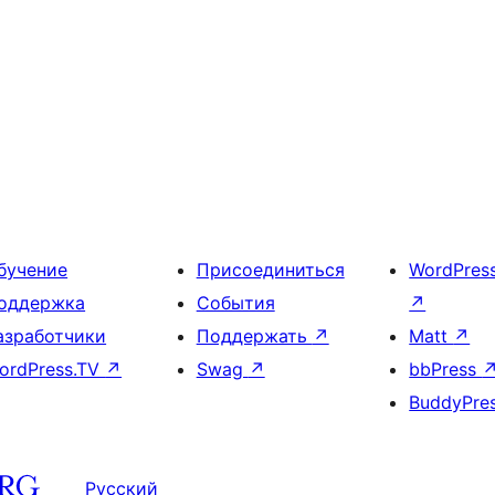
бучение
Присоединиться
WordPres
оддержка
События
↗
азработчики
Поддержать
↗
Matt
↗
ordPress.TV
↗
Swag
↗
bbPress
BuddyPre
Русский