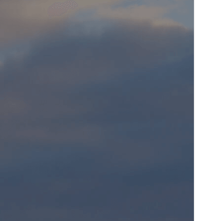
Версия
1.2.7
Последние изменения
16 июля, 2026
Активные установки
3 000+
Версия WordPress
6.6
Версия PHP
7.4
Главная страница темы