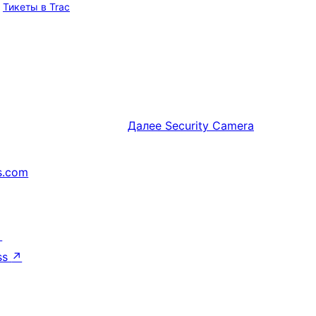
Тикеты в Trac
Далее
Security Camera
s.com
↗
ss
↗