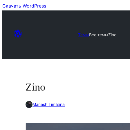
Скачать WordPress
Темы
Все темы
Zino
Zino
Manesh Timilsina