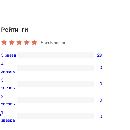
Рейтинги
5
из 5 звёзд.
5 звёзд
29
29
4
5-
0
0
звезды
звездный
4-
3
отзыв
0
звездный
0
звезды
отзыв
3-
2
0
звездный
0
звезды
отзыв
2-
1
о
0
звездный
0
звезда
отзыв
1-