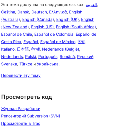
Эта тема доступна на следующих языках:
العربية
,
Čeština
,
Dansk
,
Deutsch
,
Ελληνικά
,
English
(Australia)
,
English (Canada)
,
English (UK)
,
English
(New Zealand)
,
English (US)
,
English (South Africa)
,
Español de Chile
,
Español de Colombia
,
Español de
Costa Rica
,
Español
,
Español de México
,
हिन्दी
,
Italiano
,
日本語
,
नेपाली
,
Nederlands (België)
,
Nederlands
,
Polski
,
Português
,
Română
,
Русский
,
Svenska
,
Türkçe
и
Українська
.
Перевести эту тему
Просмотреть код
Журнал Разработки
Репозиторий Subversion (SVN)
Просмотреть в Trac